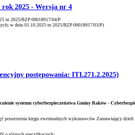
 rok 2025 - Wersja nr 4
025 nr 2025/BZP 00018917/04/P
znych; w dniu 01.10.2025 nr 2025/BZP 00018917/03/P)
yjny postępowania: ITI.271.2.2025)
nienie systemu cyberbezpieczeństwa Gminy Raków - Cyberbezpie
 chęć poszerzenia kręgu ewentualnych wykonawców Zamawiający dzieli 
S o różnych specyfikacjach: