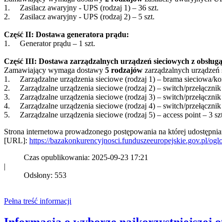
1. Zasilacz awaryjny - UPS (rodzaj 1) – 36 szt.
2. Zasilacz awaryjny - UPS (rodzaj 2) – 5 szt.
Część II: Dostawa generatora prądu:
1. Generator prądu – 1 szt.
Część III: Dostawa zarządzalnych urządzeń sieciowych z obsł
Zamawiający wymaga dostawy
5 rodzajów
zarządzalnych urządzeń s
1. Zarządzalne urządzenia sieciowe (rodzaj 1) – brama sieciowa/kon
2. Zarządzalne urządzenia sieciowe (rodzaj 2) – switch/przełącznik 
3. Zarządzalne urządzenia sieciowe (rodzaj 3) – switch/przełącznik 
4. Zarządzalne urządzenia sieciowe (rodzaj 4) – switch/przełącznik 
5. Zarządzalne urządzenia sieciowe (rodzaj 5) – access point – 3 szt
Strona internetowa prowadzonego postępowania na której udostępni
[URL]:
https://bazakonkurencyjnosci.funduszeeuropejskie.gov.pl/og
Czas opublikowania: 2025-09-23 17:21
|
Odsłony: 553
Pełna treść informacji