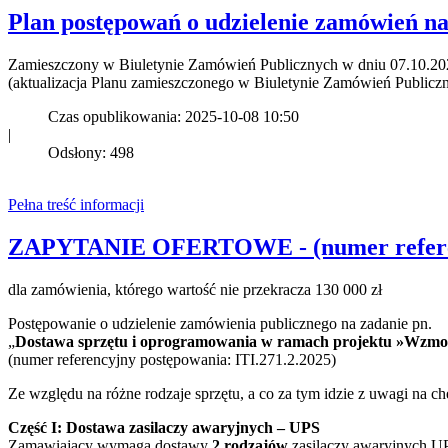
Plan postępowań o udzielenie zamówień na
Zamieszczony w Biuletynie Zamówień Publicznych w dniu 07.10.2
(aktualizacja Planu zamieszczonego w Biuletynie Zamówień Public
Czas opublikowania: 2025-10-08 10:50
|
Odsłony: 498
Pełna treść informacji
ZAPYTANIE OFERTOWE - (numer referenc
dla zamówienia, którego wartość nie przekracza 130 000 zł
Postępowanie o udzielenie zamówienia publicznego na zadanie pn.
„
Dostawa sprzętu i oprogramowania w ramach projektu »Wzmoc
(numer referencyjny postępowania: ITI.271.2.2025)
Ze względu na różne rodzaje sprzętu, a co za tym idzie z uwagi na
Część I: Dostawa zasilaczy awaryjnych – UPS
Zamawiający wymaga dostawy
2 rodzajów
zasilaczy awaryjnych UP