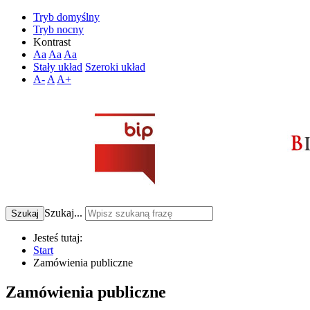
Tryb domyślny
Tryb nocny
Kontrast
Aa
Aa
Aa
Stały układ
Szeroki układ
A-
A
A+
Szukaj...
Szukaj
Jesteś tutaj:
Start
Zamówienia publiczne
Zamówienia publiczne