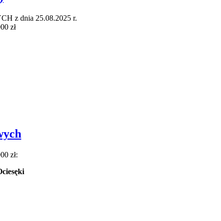
 dnia 25.08.2025 r.
00 zł
wych
00 zł:
ciesęki