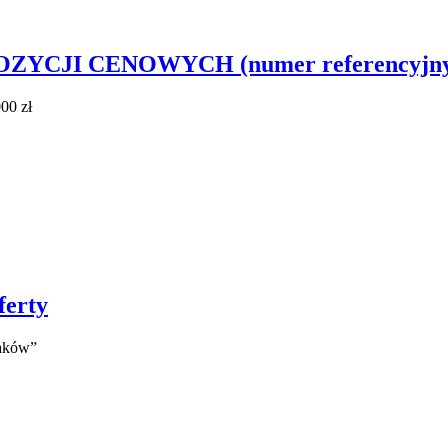
I CENOWYCH (numer referencyjny post
00 zł
ferty
Raków”