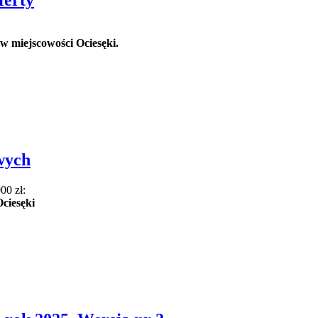
ferty
w miejscowości Ociesęki.
wych
00 zł:
ciesęki