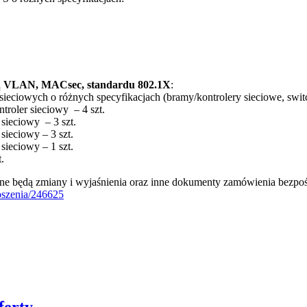
ugą VLAN, MACsec, standardu 802.1X
:
ieciowych o różnych specyfikacjach (bramy/kontrolery sieciowe, switc
troler sieciowy – 4 szt.
sieciowy – 3 szt.
sieciowy – 3 szt.
sieciowy – 1 szt.
.
ane będą zmiany i wyjaśnienia oraz inne dokumenty zamówienia bezp
loszenia/246625